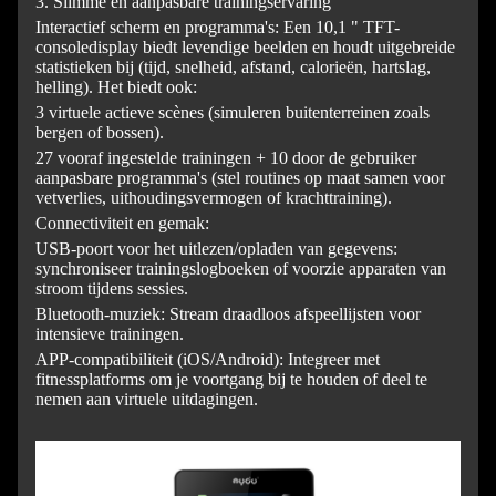
3. Slimme en aanpasbare trainingservaring
Interactief scherm en programma's: Een 10,1 " TFT-
consoledisplay biedt levendige beelden en houdt uitgebreide
statistieken bij (tijd, snelheid, afstand, calorieën, hartslag,
helling). Het biedt ook:
3 virtuele actieve scènes (simuleren buitenterreinen zoals
bergen of bossen).
27 vooraf ingestelde trainingen + 10 door de gebruiker
aanpasbare programma's (stel routines op maat samen voor
vetverlies, uithoudingsvermogen of krachttraining).
Connectiviteit en gemak:
USB-poort voor het uitlezen/opladen van gegevens:
synchroniseer trainingslogboeken of voorzie apparaten van
stroom tijdens sessies.
Bluetooth-muziek: Stream draadloos afspeellijsten voor
intensieve trainingen.
APP-compatibiliteit (iOS/Android): Integreer met
fitnessplatforms om je voortgang bij te houden of deel te
nemen aan virtuele uitdagingen.