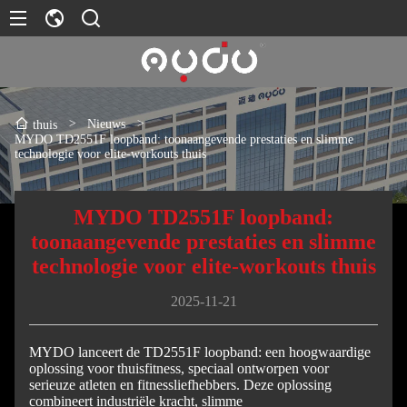
>
Nieuws
>
thuis
MYDO TD2551F loopband: toonaangevende prestaties en slimme
technologie voor elite-workouts thuis
MYDO TD2551F loopband:
toonaangevende prestaties en slimme
technologie voor elite-workouts thuis
2025-11-21
MYDO lanceert de TD2551F loopband: een hoogwaardige
oplossing voor thuisfitness, speciaal ontworpen voor
serieuze atleten en fitnessliefhebbers. Deze oplossing
combineert industriële kracht, slimme