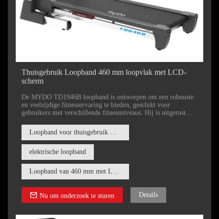
Thuisgebruik Loopband 460 mm loopvlak met LCD-
scherm
De MYDO TD1946B loopband is ontworpen om een ​​robuuste
en veelzijdige fitnesservaring te bieden, geschikt voor
gebruikers met verschillende fitnessniveaus. Hij is uitgerust
met een krachtige gelijkstroommotor van 2,0 pk, die snelheden
van 1,0 tot 18 km/u mogelijk maakt. Deze motorische
Loopband voor thuisgebruik met 18 automatische hellingshoeken
capaciteit is geschikt voor zowel casual joggers als serieuze
hardlopers en biedt flexibiliteit in trainingsintensiteit.
elektrische loopband
Loopband van 460 mm met LCD-scherm
Details
Nu om onderzoek te sturen