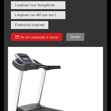
worden opgevouwen tot een compact formaat van
Loopband voor thuisgebruik met 16 automatische hellingshoeken
1554*770*244MM, waardoor het ruimtebesparend is voor
opslag wanneer het niet in gebruik is.
Loopband van 460 mm met LCD-scherm
Elektrische loopband
Details
Nu om onderzoek te sturen