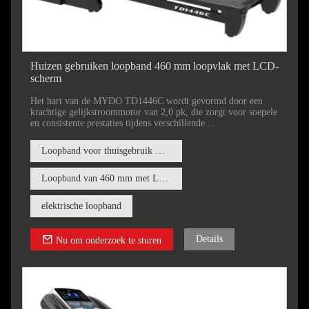
Huizen gebruiken loopband 460 mm loopvlak met LCD-
scherm
Het hart van de MYDO TD1446C wordt gevormd door een
krachtige gelijkstroommotor van 2,0 pk, die zorgt voor soepele
en consistente prestaties tijdens verschillende
trainingsintensiteiten. Gebruikers kunnen de snelheid aanpassen
van een zachte 1,0 km/u tot een opwindende 18 km/u, geschikt
Loopband voor thuisgebruik met 16 automatische hellingshoeken
voor zowel beginners als doorgewinterde hardlopers.
Loopband van 460 mm met LCD-scherm
elektrische loopband
Details
Nu om onderzoek te sturen