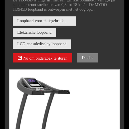
De TD945B is uitgerust met een gelijkstroommotor van 2,0 pk
en ondersteunt snelheden van 0,8 tot 18 km/u. De MYDO
TD945B loopband is ontworpen met het oog op
gebruikersgemak. De instelafmetingen zijn
1790*1420*775MM, en hij kan worden opgevouwen tot een
Loopband voor thuisgebruik met automatische hellingshoek van 15
compact formaat van 1550*1020*775MM, waardoor hij
gemakkelijk op te bergen is wanneer hij niet in gebruik is.
Elektrische loopband
LCD-consoledisplay loopband
Details
Nu om onderzoek te sturen