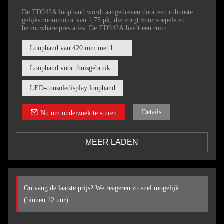
De TD942A loopband wordt aangedreven door een robuuste
gelijkstroommotor van 1,75 pk, die zorgt voor soepele en
betrouwbare prestaties. De TD942A biedt een ruim
loopoppervlak van 1200 millimeter bij 420 millimeter (47 bij
16,5 inch), waardoor er voldoende ruimte is voor comfortabel
Loopband van 420 mm met LCD-scherm
bewegen.
Loopband voor thuisgebruik
LED-consoledisplay loopband
Details
Nu om onderzoek te sturen
MEER LADEN
Ontvang de laatste prijs? We reageren zo snel mogelijk
(binnen 12 uur)