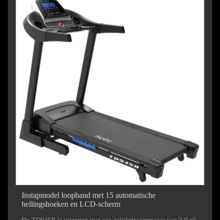
Instapmodel loopband met 15 automatische
hellingshoeken en LCD-scherm