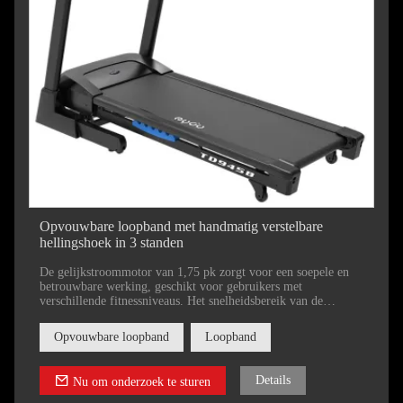
Opvouwbare loopband met handmatig verstelbare
hellingshoek in 3 standen
De gelijkstroommotor van 1,75 pk zorgt voor een soepele en
betrouwbare werking, geschikt voor gebruikers met
verschillende fitnessniveaus. Het snelheidsbereik van de
loopband van 1,0-16 km/u en de handmatige
hellingshoekverstelling maken hem geschikt voor wandelen,
Opvouwbare loopband
Loopband
joggen en hardlopen. Met een loopoppervlak van 1300 x 440
mm hebben gebruikers voldoende ruimte om comfortabel te
trainen.
Details
Nu om onderzoek te sturen