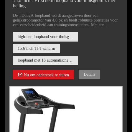
15,6 inch TFT-scherm loopband voor thuisgebruik met
helling
De TD652A loopband wordt aangedreven door een
gelijkstroommotor van 4,0 pk en biedt robuuste prestaties voor
een verscheidenheid aan trainingsintensiteiten. Met een
loopoppervlak van 1700*520MM (67*20 inch) biedt de
TD652A voldoende ruimte voor comfortabel en onbeperkt
high-end loopband voor thuisgebruik
hardlopen.
15,6 inch TFT-scherm
loopband met 18 automatische secties
Details
Nu om onderzoek te sturen