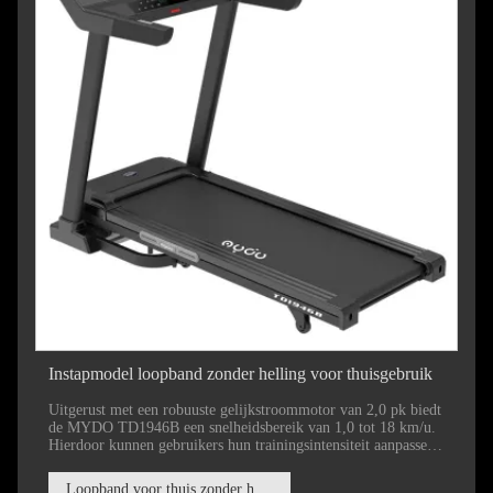
Instapmodel loopband zonder helling voor thuisgebruik
Uitgerust met een robuuste gelijkstroommotor van 2,0 pk biedt
de MYDO TD1946B een snelheidsbereik van 1,0 tot 18 km/u.
Hierdoor kunnen gebruikers hun trainingsintensiteit aanpassen,
of ze nu de voorkeur geven aan een stevige wandeling of een
uitdagende sprint.
Loopband voor thuis zonder helling