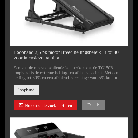
Loopband 2,5 pk motor Breed hellingsbereik -3 tot 40
voor intensieve training
Een van de meest opvallende kenmerken van de TC150B
loopband is de extreme helling- en afdaalcapaciteit. Met een
helling tot 50% en een afdalend percentage van -5% kunt u
met deze loopband diverse terreinen uit de praktijk simuleren.
loopband
Details
Nu om onderzoek te sturen