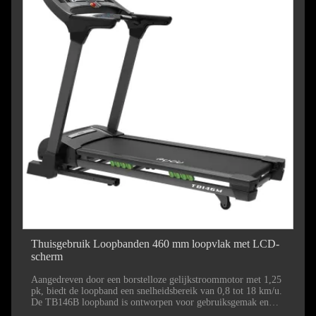
Thuisgebruik Loopbanden 460 mm loopvlak met LCD-
scherm
Aangedreven door een borstelloze gelijkstroommotor met 1,25
pk, biedt de loopband een snelheidsbereik van 0,8 tot 18 km/u.
De TB146B loopband is ontworpen voor gebruiksgemak en
heeft een opstellingsafmeting van 1559*778*1184MM. Het kan