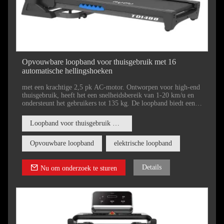
Opvouwbare loopband voor thuisgebruik met 16
automatische hellingshoeken
met een krachtige 2,5 pk AC-motor. Ontworpen voor high-end
thuisgebruik, heeft het een snelheidsbereik van 1-20 km/u en
ondersteunt het gebruikers tot 135 kg. De loopband biedt een
loopoppervlak van 1400*480 mm en 16 automatische
hellingsniveaus.
Loopband voor thuisgebruik met 16 automatische hellingshoeken
Opvouwbare loopband
elektrische loopband
Details
Nu om onderzoek te sturen