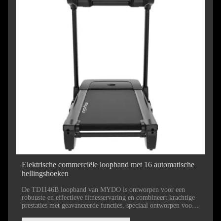
Elektrische commerciële loopband met 16 automatische
hellingshoeken
De TD1146B loopband van MYDO is ontworpen voor een
robuuste en effectieve fitnesservaring en combineert krachtige
prestaties met geavanceerde functies, speciaal ontworpen voor
thuisgebruik. De loopband is uitgerust met een 2,0 pk DC-