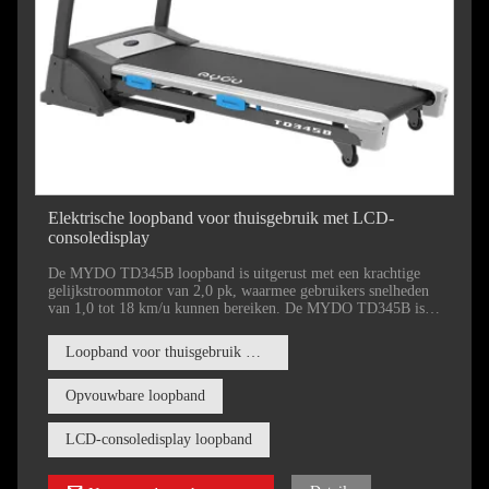
Elektrische loopband voor thuisgebruik met LCD-
consoledisplay
De MYDO TD345B loopband is uitgerust met een krachtige
gelijkstroommotor van 2,0 pk, waarmee gebruikers snelheden
van 1,0 tot 18 km/u kunnen bereiken. De MYDO TD345B is
gebouwd met gemak en duurzaamheid in gedachten. De
instelafmetingen zijn 1670*750*1350MM en in opgevouwen
Loopband voor thuisgebruik met 16 automatische hellingshoeken
toestand zijn de afmetingen 1030*750*1500MM, waardoor hij
gemakkelijk in compacte ruimtes kan worden opgeborgen.
Opvouwbare loopband
LCD-consoledisplay loopband