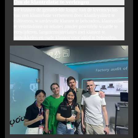
Om de klantrelatie te verlengen
we kunnen de gemiddelde lengte van de levenscyclus
van een klantrelatie verbeteren door klantloyaliteit te
cultiveren, waardevolle klanten te behouden, klantverlies
te verminderen en relaties zonder potentiële waarde te
verwijderen, langetermijnrelaties met klanten te
ontwikkelen en oude klanten voor altijd te behouden.