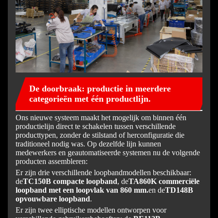
De doorbraak: productie in meerdere
categorieën met één productlijn.
Ons nieuwe systeem maakt het mogelijk om binnen één
productielijn direct te schakelen tussen verschillende
producttypen, zonder de stilstand of herconfiguratie die
traditioneel nodig was. Op dezelfde lijn kunnen
medewerkers en geautomatiseerde systemen nu de volgende
producten assembleren:
Er zijn drie verschillende loopbandmodellen beschikbaar:
de
TC150B compacte loopband
, de
TA860K commerciële
loopband met een loopvlak van 860 mm.
en de
TD148B
opvouwbare loopband
.
Er zijn twee elliptische modellen ontworpen voor