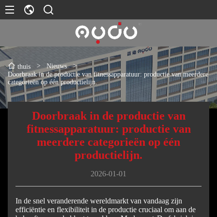
>
Nieuws
>
thuis
Doorbraak in de productie van fitnessapparatuur: productie van meerdere
categorieën op één productielijn.
Doorbraak in de productie van
fitnessapparatuur: productie van
meerdere categorieën op één
productielijn.
2026-01-01
In de snel veranderende wereldmarkt van vandaag zijn
efficiëntie en flexibiliteit in de productie cruciaal om aan de