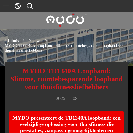
>
Nieuws
>
thuis
MYDO TD1340A Loopband: Slimme, ruimtebesparende loopband voor
thuisfitnessliefhebbers
MYDO TD1340A Loopband:
Slimme, ruimtebesparende loopband
voor thuisfitnessliefhebbers
2025-11-08
MYDO presenteert de TD1340A loopband: een
veelzijdige oplossing voor thuisfitness die
prestaties, aanpassingsmogelijkheden en