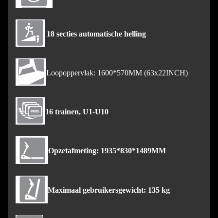
18 secties automatische helling
Loopoppervlak: 1600*570MM (63x22INCH)
16 trainen, U1-U10
Opzetafmeting: 1935*830*1489MM
Maximaal gebruikersgewicht: 135 kg