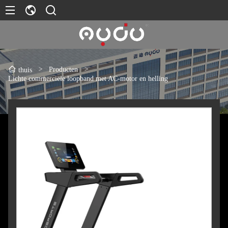
>
Producten
>
thuis
Lichte commerciële loopband met AC-motor en helling