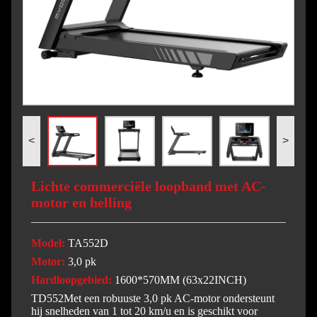
<
>
Lichte commerciële loopband met AC-
motor en helling
Model:
TA552D
Motor:
3,0 pk
Hardloopgebied:
1600*570MM (63x22INCH)
TD552Met een robuuste 3,0 pk AC-motor ondersteunt
hij snelheden van 1 tot 20 km/u en is geschikt voor