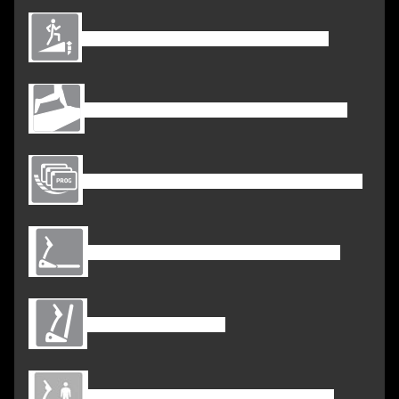
Automatische helling met 18 secties
Loopgebied: 1600*560MM (63x22INCH)
24 vooraf ingestelde programma's, U1-U3
Afmeting instellen: 2136*899*1588MM
zonder
HOpvouwen
Maximaal gebruikersgewicht: 160KG