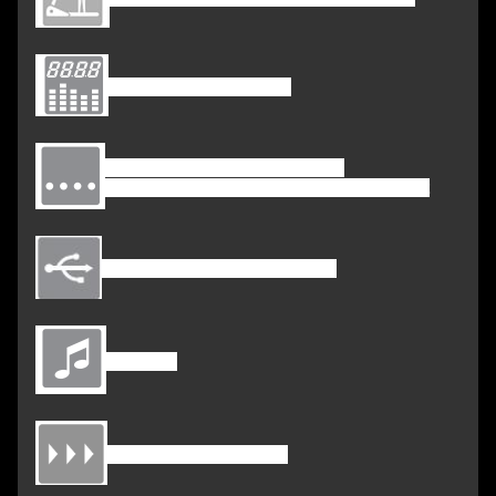
Consoledisplay: LED
Functies: tijd, snelheid, puls,
helling, afstand, calorieën, lichaamsvet
Met USB-slot voor opladen
Met mp3
Zelfsmerend systeem