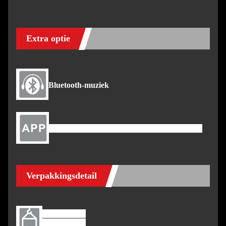
Extra optie
Bluetooth-muziek
Beschikbaar voor zowel IOS als Android
Verpakkingsdetail
NW: 190 kg
GW: 235 kg