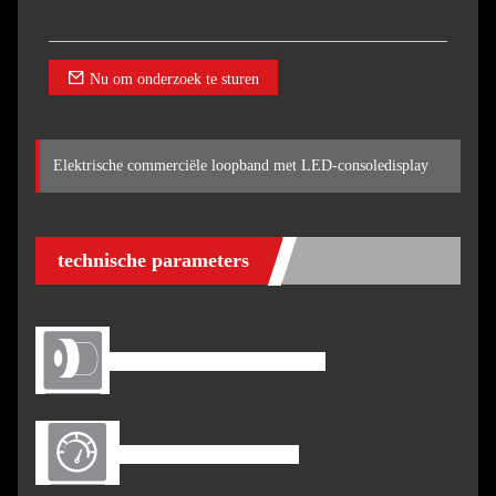
Nu om onderzoek te sturen
Elektrische commerciële loopband met LED-consoledisplay
technische parameters
Gelijkstroommotor: 4,0 pk
Snelheid: 0,5-20 km/u