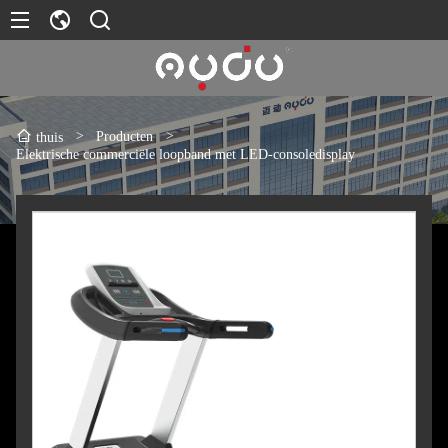
>
Producten
>
thuis
Elektrische commerciële loopband met LED-consoledisplay