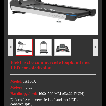
<
>
Elektrische commerciële loopband met
LED-consoledisplay
Model:
TA156A
Motor:
4,0 pk
Hardloopgebied:
1600*560 MM (63x22 INCH)
Elektrische commerciële loopband met LED-
consoledisplay