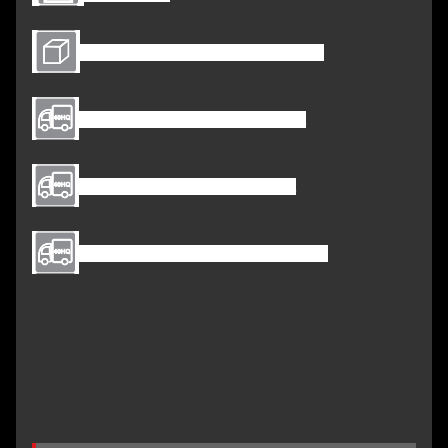
Kartongrootte: 2280*960*515MM
Laadhoeveelheid 40HQ: :60st
Laadhoeveelheid 40GP: 48st
Laadhoeveelheid 20GP: 18 stuks